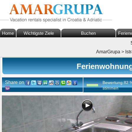
Home
Wichtigste Ziele
Buchen
Ferien
AmarGrupa
>
Ist
Ferienwohnung 
Share on
Bewertung:
82
stimmen