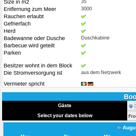
Size in m2
35
Entfernung zum Meer
3000
Rauchen erlaubt
Gefrierfach
Herd
Badewanne oder Dusche
Duschkabine
Barbecue wird geteilt
Parken
Besitzer wohnt in dem Block
Die Stromversorgung ist
aus dem Netzwerk
Vermieter spricht
Boo
Gäste
Select your dates below
Fr
Augu