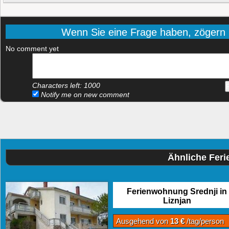
Wenn Sie eine Frage haben, zögern Si
No comment yet
Characters left:
1000
Notify me on new comment
Ähnliche Fer
Ferienwohnung Srednji in
Liznjan
Ausgehend von
13 €
/tag/person