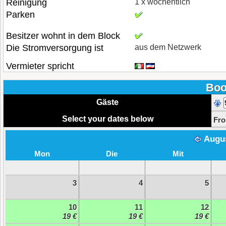
Reinigung
1 x wöchentlich
Parken
Besitzer wohnt in dem Block
Die Stromversorgung ist
aus dem Netzwerk
Vermieter spricht
Boo
Gäste
Select your dates below
Fr
Augu
Mon
Die
Mit
3
4
5
10
11
12
19 €
19 €
19 €