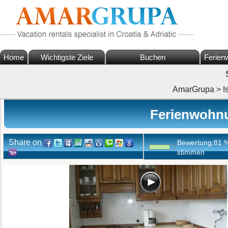
Home
Wichtigste Ziele
Buchen
Ferien
AmarGrupa
>
I
Ferienwohnun
Share on
Bewertung:
81
stimmen