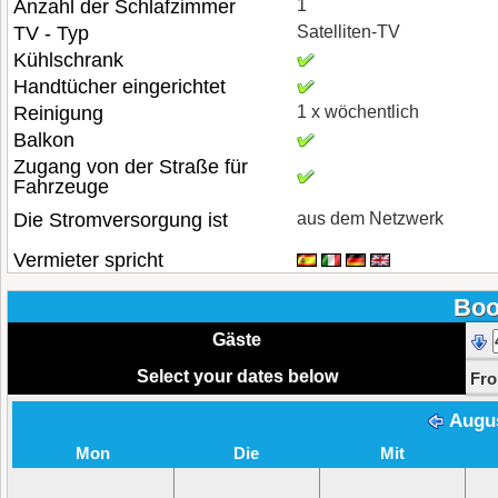
Anzahl der Schlafzimmer
1
TV - Typ
Satelliten-TV
Kühlschrank
Handtücher eingerichtet
Reinigung
1 x wöchentlich
Balkon
Zugang von der Straße für
Fahrzeuge
Die Stromversorgung ist
aus dem Netzwerk
Vermieter spricht
Boo
Gäste
Select your dates below
Fr
Augu
Mon
Die
Mit