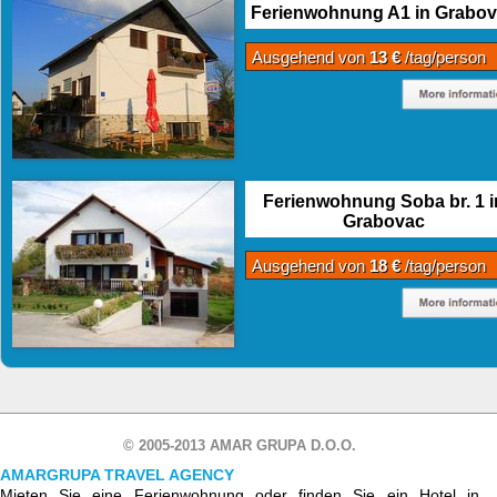
Ferienwohnung A1 in Grabo
Ausgehend von
13 €
/tag/person
Ferienwohnung Soba br. 1 i
Grabovac
Ausgehend von
18 €
/tag/person
© 2005-2013 AMAR GRUPA D.O.O.
AMARGRUPA TRAVEL AGENCY
Mieten Sie eine Ferienwohnung oder finden Sie ein Hotel in