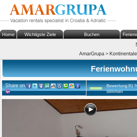
Home
Wichtigste Ziele
Buchen
Ferien
AmarGrupa
>
Kontinentale
Ferienwohn
Share on
Bewertung:
81
stimmen