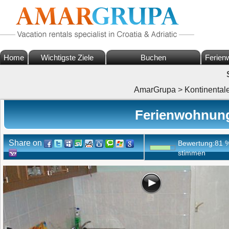
Home
Wichtigste Ziele
Buchen
Ferien
AmarGrupa
>
Kontinental
Ferienwohnung 
Share on
Bewertung:
81
stimmen