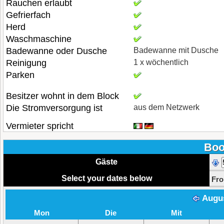
Rauchen erlaubt
Gefrierfach
Herd
Waschmaschine
Badewanne oder Dusche
Badewanne mit Dusche
Reinigung
1 x wöchentlich
Parken
Besitzer wohnt in dem Block
Die Stromversorgung ist
aus dem Netzwerk
Vermieter spricht
Boo
Gäste
Select your dates below
Fr
Augu
Mon
Die
Mit