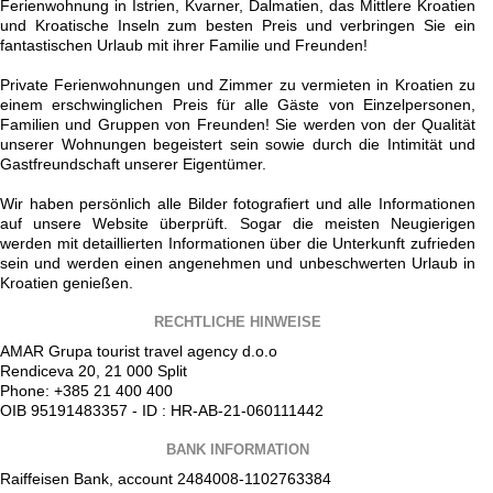
Ferienwohnung in Istrien, Kvarner, Dalmatien, das Mittlere Kroatien
und Kroatische Inseln zum besten Preis und verbringen Sie ein
fantastischen Urlaub mit ihrer Familie und Freunden!
Private Ferienwohnungen und Zimmer zu vermieten in Kroatien zu
einem erschwinglichen Preis für alle Gäste von Einzelpersonen,
Familien und Gruppen von Freunden! Sie werden von der Qualität
unserer Wohnungen begeistert sein sowie durch die Intimität und
Gastfreundschaft unserer Eigentümer.
Wir haben persönlich alle Bilder fotografiert und alle Informationen
auf unsere Website überprüft. Sogar die meisten Neugierigen
werden mit detaillierten Informationen über die Unterkunft zufrieden
sein und werden einen angenehmen und unbeschwerten Urlaub in
Kroatien genießen.
RECHTLICHE HINWEISE
AMAR Grupa tourist travel agency d.o.o
Rendiceva 20, 21 000 Split
Phone: +385 21 400 400
OIB 95191483357 - ID : HR-AB-21-060111442
BANK INFORMATION
Raiffeisen Bank, account 2484008-1102763384