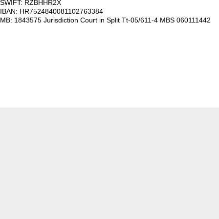
SWIFT: RZBHHR2X
IBAN: HR7524840081102763384
MB: 1843575 Jurisdiction Court in Split Tt-05/611-4 MBS 060111442