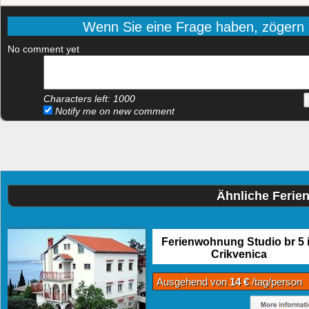
Wenn Sie eine Frage haben, zögern Si
No comment yet
Characters left:
1000
Notify me on new comment
Ähnliche Ferie
Ferienwohnung Studio br 5 
Crikvenica
Ausgehend von
14 €
/tag/person