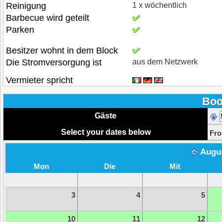
Reinigung
1 x wöchentlich
Barbecue wird geteilt
Parken
Besitzer wohnt in dem Block
Die Stromversorgung ist
aus dem Netzwerk
Vermieter spricht
Boo
Gäste
Select your dates below
Fr
Augu
Mon
Die
Mit
3
4
5
10
11
12