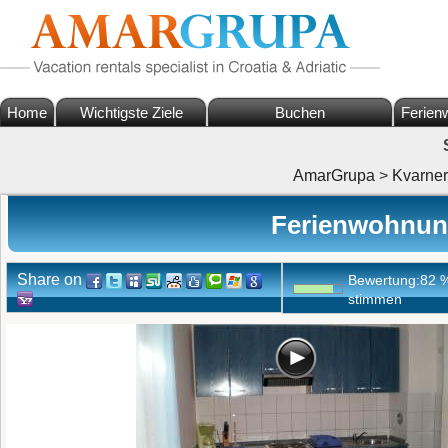
Home
Wichtigste Ziele
Buchen
Ferien
AmarGrupa
>
Kvarner
Ferienwohnun
Share on
Bewertung:
82
stimmen