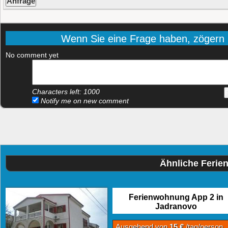
Wenn Sie eine Frage haben, zögern Si
No comment yet
Characters left:
1000
Notify me on new comment
Ähnliche Ferie
Ferienwohnung App 2 in
Jadranovo
Ausgehend von
15 €
/tag/person