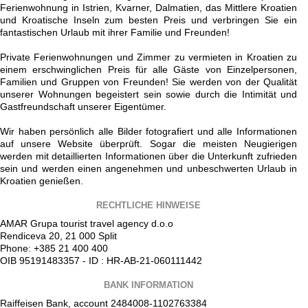
Ferienwohnung in Istrien, Kvarner, Dalmatien, das Mittlere Kroatien
und Kroatische Inseln zum besten Preis und verbringen Sie ein
fantastischen Urlaub mit ihrer Familie und Freunden!
Private Ferienwohnungen und Zimmer zu vermieten in Kroatien zu
einem erschwinglichen Preis für alle Gäste von Einzelpersonen,
Familien und Gruppen von Freunden! Sie werden von der Qualität
unserer Wohnungen begeistert sein sowie durch die Intimität und
Gastfreundschaft unserer Eigentümer.
Wir haben persönlich alle Bilder fotografiert und alle Informationen
auf unsere Website überprüft. Sogar die meisten Neugierigen
werden mit detaillierten Informationen über die Unterkunft zufrieden
sein und werden einen angenehmen und unbeschwerten Urlaub in
Kroatien genießen.
RECHTLICHE HINWEISE
AMAR Grupa tourist travel agency d.o.o
Rendiceva 20, 21 000 Split
Phone: +385 21 400 400
OIB 95191483357 - ID : HR-AB-21-060111442
BANK INFORMATION
Raiffeisen Bank, account 2484008-1102763384