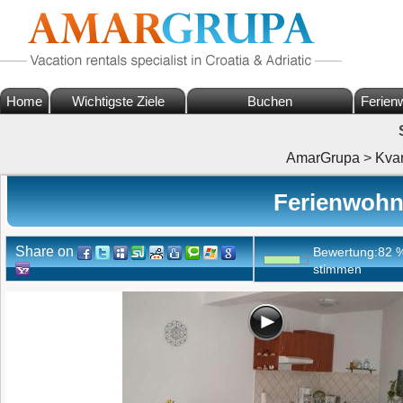
Home
Wichtigste Ziele
Buchen
Ferien
AmarGrupa
>
Kva
Ferienwohn
Share on
Bewertung:
82
stimmen