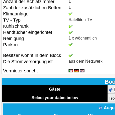
Anzahl der Schlafzimmer
1
Zahl der zusätzlichen Betten
1
Klimaanlage
TV - Typ
Satelliten-TV
Kühlschrank
Handtücher eingerichtet
Reinigung
1 x wöchentlich
Parken
Besitzer wohnt in dem Block
Die Stromversorgung ist
aus dem Netzwerk
Vermieter spricht
Boo
Gäste
Select your dates below
Fr
Augu