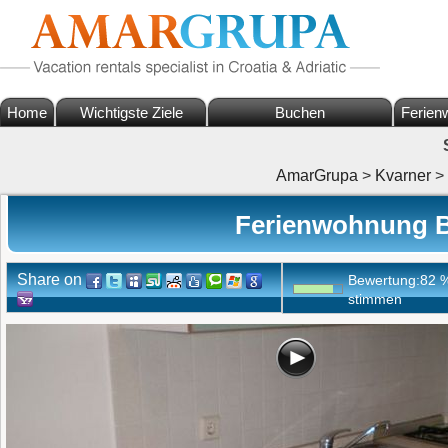
Home
Wichtigste Ziele
Buchen
Ferien
AmarGrupa
>
Kvarner
>
Ferienwohnung B
Share on
Bewertung:
82
stimmen