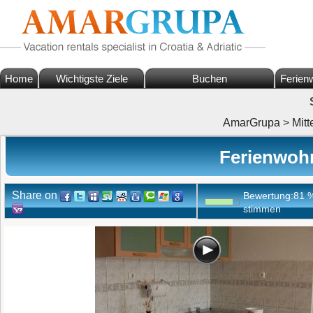
Home
Wichtigste Ziele
Buchen
Ferien
AmarGrupa
>
Mitt
Ferienwohn
Share on
Bewertung:
81
stimmen