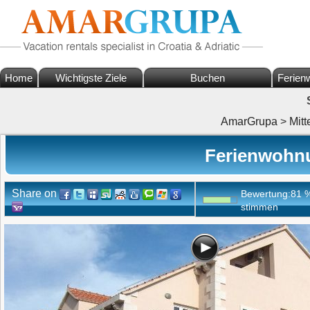
Home
Wichtigste Ziele
Buchen
Ferien
AmarGrupa
>
Mitt
Ferienwohnu
Share on
Bewertung:
81
stimmen