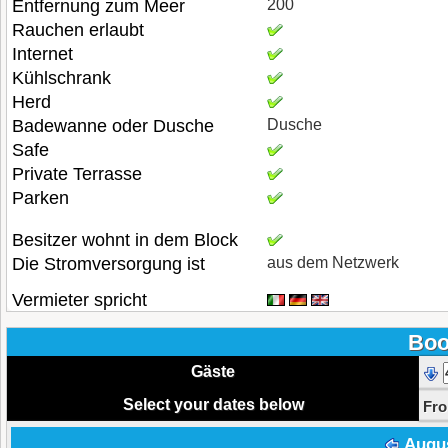
Entfernung zum Meer
200
Rauchen erlaubt
Internet
Kühlschrank
Herd
Badewanne oder Dusche
Dusche
Safe
Private Terrasse
Parken
Besitzer wohnt in dem Block
Die Stromversorgung ist
aus dem Netzwerk
Vermieter spricht
Boo
Gäste
Select your dates below
Fr
Augu