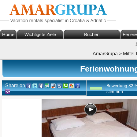
Home
Wichtigste Ziele
Buchen
Ferien
AmarGrupa
>
Mittel
Ferienwohnung 
Share on
Bewertung:
82
stimmen