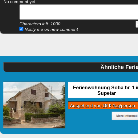
No comment yet
Characters left:
1000
Notify me on new comment
Ähnliche Feri
Ferienwohnung Soba br. 1 i
Supetar
Ausgehend von
18 €
/tag/person