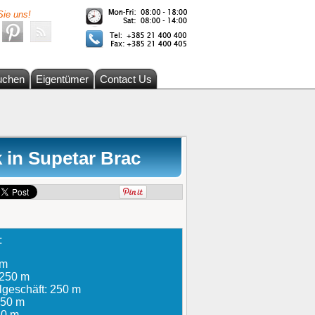
Sie uns!
uchen
Eigentümer
Contact Us
 in Supetar Brac
:
 m
 250 m
lgeschäft: 250 m
 250 m
50 m