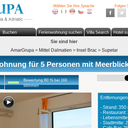
Wählen Sie Ihre Sprache
Folgen 
Buchen
Ferienwohnung suchen
Villa Search
Hotel s
Sie sind hier
AmarGrupa
>
Mittel Dalmatien
>
Insel Brac
>
Supetar
hnung für 5 Personen mit Meerblick
Bewertung:
80
%
bei
169
stimmen
Entfernungen
- Strand: 350
- Restaurant:
- Lebensmitte
- Stadtmitte:
- Cafe Bar: 2