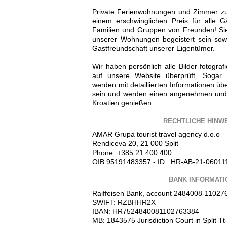
Private Ferienwohnungen und Zimmer zu 
einem erschwinglichen Preis für alle G
Familien und Gruppen von Freunden! Sie
unserer Wohnungen begeistert sein sowi
Gastfreundschaft unserer Eigentümer.
Wir haben persönlich alle Bilder fotograf
auf unsere Website überprüft. Sogar 
werden mit detaillierten Informationen üb
sein und werden einen angenehmen und
Kroatien genießen.
RECHTLICHE HINW
AMAR Grupa tourist travel agency d.o.o
Rendiceva 20, 21 000 Split
Phone: +385 21 400 400
OIB 95191483357 - ID : HR-AB-21-06011
BANK INFORMATI
Raiffeisen Bank, account 2484008-11027
SWIFT: RZBHHR2X
IBAN: HR7524840081102763384
MB: 1843575 Jurisdiction Court in Split 