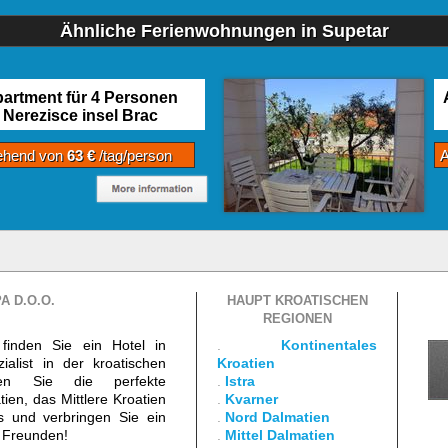
Ähnliche Ferienwohnungen in Supetar
artment für 4 Personen
Nerezisce insel Brac
ehend von
63 €
/tag/person
A D.O.O.
HAUPT KROATISCHEN
REGIONEN
finden Sie ein Hotel in
.
Kontinentales
ialist in der kroatischen
Kroatien
den Sie die perfekte
.
Istra
ien, das Mittlere Kroatien
.
Kvarner
s und verbringen Sie ein
.
Nord Dalmatien
d Freunden!
.
Mittel Dalmatien