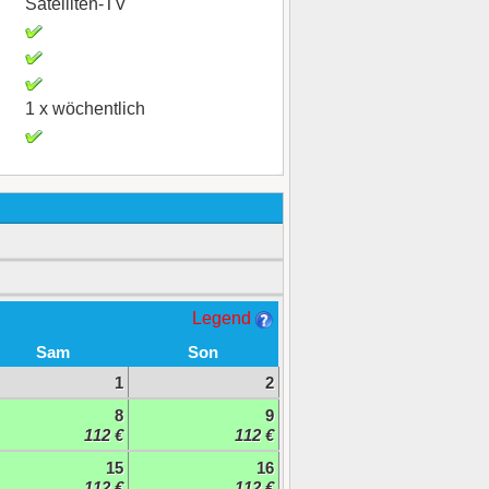
Satelliten-TV
1 x wöchentlich
Legend
Sam
Son
1
2
8
9
112 €
112 €
15
16
112 €
112 €