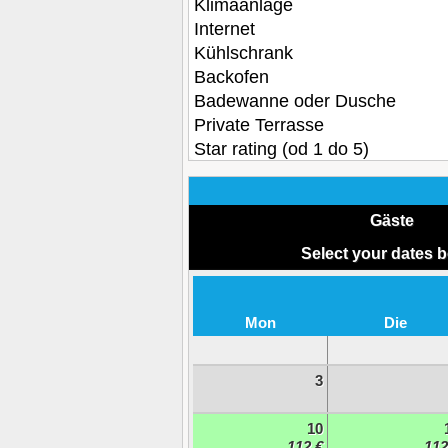
Klimaanlage
Internet
Kühlschrank
Backofen
Badewanne oder Dusche
Private Terrasse
Star rating (od 1 do 5)
Gäste
Select your dates 
Mon
Die
3
10
112 €
112