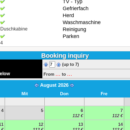
TV - Typ
Gefrierfach
Herd
Waschmaschine
Duschkabine
Reinigung
Parken
4
Booking inquiry
(up to 7)
...
...
below
From
to
August 2026
Mit
Don
Fre
4
5
6
7
112 €
112 €
11
12
13
14
 €
112 €
112 €
112 €