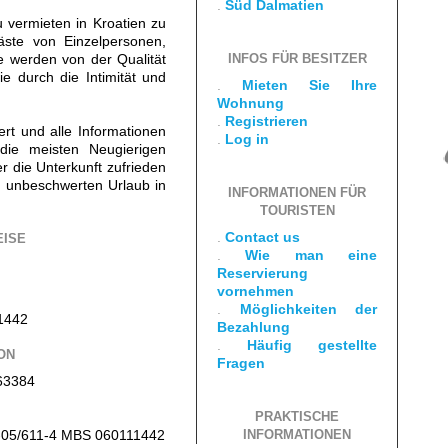
.
Süd Dalmatien
vermieten in Kroatien zu
äste von Einzelpersonen,
 werden von der Qualität
INFOS FÜR BESITZER
e durch die Intimität und
.
Mieten Sie Ihre
Wohnung
.
Registrieren
iert und alle Informationen
.
Log in
die meisten Neugierigen
er die Unterkunft zufrieden
 unbeschwerten Urlaub in
INFORMATIONEN FÜR
TOURISTEN
.
Contact us
EISE
.
Wie man eine
Reservierung
vornehmen
.
Möglichkeiten der
1442
Bezahlung
.
Häufig gestellte
ON
Fragen
63384
PRAKTISCHE
Tt-05/611-4 MBS 060111442
INFORMATIONEN