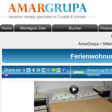
Home
Wichtigste Ziele
Buchen
Ferien
AmarGrupa
>
Mitte
Ferienwohnun
Share on
Bewertung:
82
stimmen