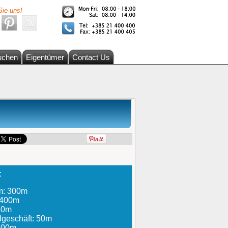
Sie uns!
uchen
Eigentümer
Contact Us
:
um: 300m
: 400m
250m
lgeschäft: 50m
 500m