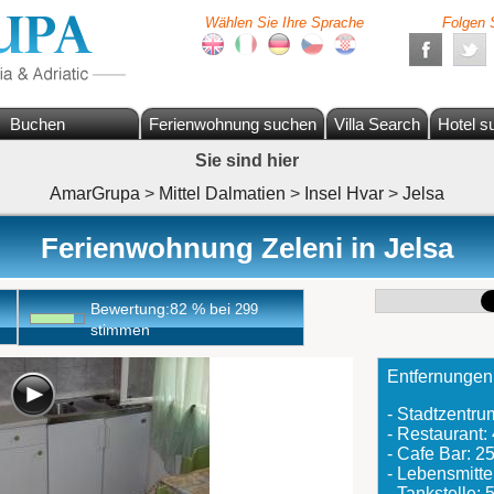
Wählen Sie Ihre Sprache
Folgen 
Buchen
Ferienwohnung suchen
Villa Search
Hotel s
Sie sind hier
AmarGrupa
>
Mittel Dalmatien
>
Insel Hvar
>
Jelsa
Ferienwohnung Zeleni in Jelsa
Bewertung:
82
%
bei
299
stimmen
Entfernungen
- Stadtzentr
- Restaurant
- Cafe Bar: 
- Lebensmitte
- Tankstelle: