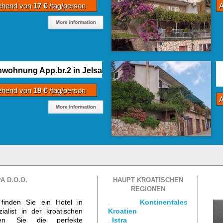
ehend von
17 €
/tag/person
nwohnung App.br.2 in Jelsa
ehend von
19 €
/tag/person
A D.O.O.
HAUPT KROATISCHEN
REGIONEN
finden Sie ein Hotel in
.
Kontinentales
ialist in der kroatischen
Kroatien
den Sie die perfekte
.
Istra