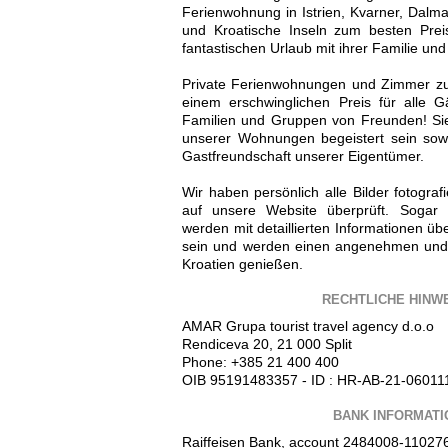
Ferienwohnung in Istrien, Kvarner, Dalmat
und Kroatische Inseln zum besten Prei
fantastischen Urlaub mit ihrer Familie un
Private Ferienwohnungen und Zimmer zu 
einem erschwinglichen Preis für alle G
Familien und Gruppen von Freunden! Sie
unserer Wohnungen begeistert sein sowi
Gastfreundschaft unserer Eigentümer.
Wir haben persönlich alle Bilder fotograf
auf unsere Website überprüft. Sogar 
werden mit detaillierten Informationen üb
sein und werden einen angenehmen und
Kroatien genießen.
RECHTLICHE HINW
AMAR Grupa tourist travel agency d.o.o
Rendiceva 20, 21 000 Split
Phone: +385 21 400 400
OIB 95191483357 - ID : HR-AB-21-06011
BANK INFORMATI
Raiffeisen Bank, account 2484008-11027