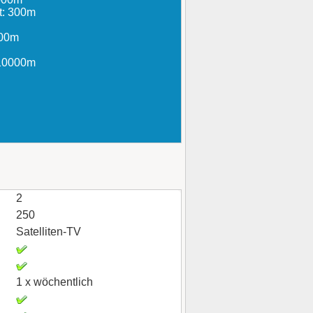
t: 300m
500m
 10000m
2
250
Satelliten-TV
1 x wöchentlich