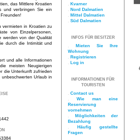
ien, das Mittlere Kroatien
.
Kvarner
s und verbringen Sie ein
.
Nord Dalmatien
d Freunden!
.
Mittel Dalmatien
.
Süd Dalmatien
vermieten in Kroatien zu
äste von Einzelpersonen,
 werden von der Qualität
INFOS FÜR BESITZER
e durch die Intimität und
.
Mieten Sie Ihre
Wohnung
.
Registrieren
iert und alle Informationen
.
Log in
die meisten Neugierigen
er die Unterkunft zufrieden
 unbeschwerten Urlaub in
INFORMATIONEN FÜR
TOURISTEN
.
Contact us
EISE
.
Wie man eine
Reservierung
vornehmen
.
Möglichkeiten der
1442
Bezahlung
.
Häufig gestellte
ON
Fragen
63384