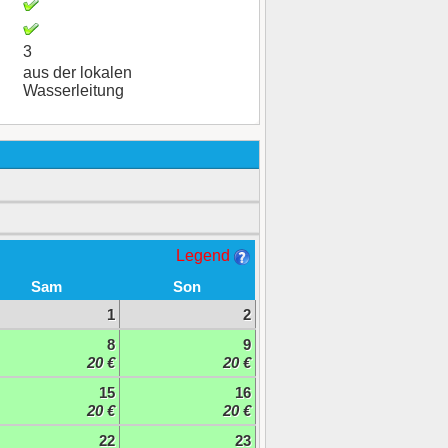
3
aus der lokalen
Wasserleitung
Legend
Sam
Son
1
2
8
9
20 €
20 €
15
16
20 €
20 €
22
23