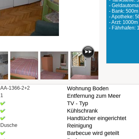
- Geldautoma
- Bank: 500m
- Apotheke: 
- Arzt: 1000m
- Fährhafen:
AA-1366-2+2
Wohnung Boden
1
Entfernung zum Meer
TV - Typ
Kühlschrank
Handtücher eingerichtet
Dusche
Reinigung
Barbecue wird geteilt