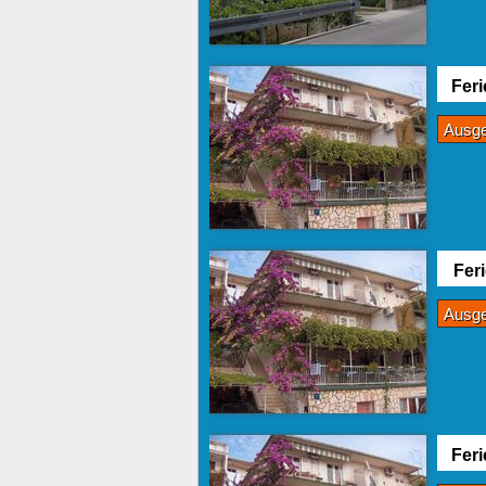
Fer
Ausg
Fer
Ausg
Feri