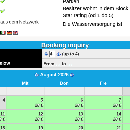
Parken
Besitzer wohnt in dem Block
Star rating (od 1 do 5)
aus dem Netzwerk
Die Wasserversorgung ist
Booking inquiry
(up to 4)
...
...
below
From
to
August 2026
Mit
Don
Fre
4
5
6
7
20 €
20 €
20 €
11
12
13
14
0 €
20 €
20 €
20 €
18
19
20
21