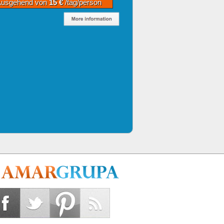
Ausgehend von
15 €
/tag/person