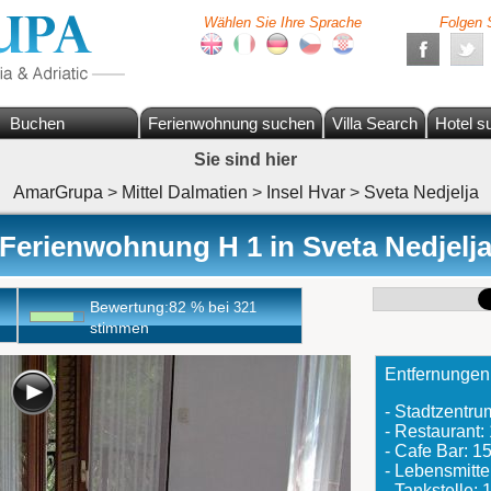
Wählen Sie Ihre Sprache
Folgen 
Buchen
Ferienwohnung suchen
Villa Search
Hotel s
Sie sind hier
AmarGrupa
>
Mittel Dalmatien
>
Insel Hvar
>
Sveta Nedjelja
Ferienwohnung H 1 in Sveta Nedjelj
Bewertung:
82
%
bei
321
stimmen
Entfernungen
- Stadtzentr
- Restaurant
- Cafe Bar: 
- Lebensmitte
- Tankstelle: