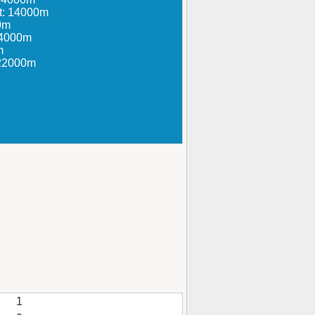
t: 14000m
0m
14000m
m
 22000m
1