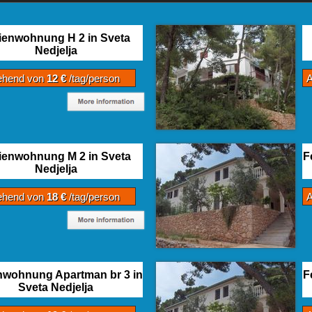
ienwohnung H 2 in Sveta
Nedjelja
ehend von
12 €
/tag/person
ienwohnung M 2 in Sveta
F
Nedjelja
ehend von
18 €
/tag/person
nwohnung Apartman br 3 in
F
Sveta Nedjelja