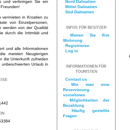
s und verbringen Sie ein
.
Nord Dalmatien
d Freunden!
.
Mittel Dalmatien
.
Süd Dalmatien
vermieten in Kroatien zu
äste von Einzelpersonen,
 werden von der Qualität
INFOS FÜR BESITZER
e durch die Intimität und
.
Mieten Sie Ihre
Wohnung
.
Registrieren
iert und alle Informationen
.
Log in
die meisten Neugierigen
er die Unterkunft zufrieden
 unbeschwerten Urlaub in
INFORMATIONEN FÜR
TOURISTEN
.
Contact us
EISE
.
Wie man eine
Reservierung
vornehmen
.
Möglichkeiten der
1442
Bezahlung
.
Häufig gestellte
ON
Fragen
63384