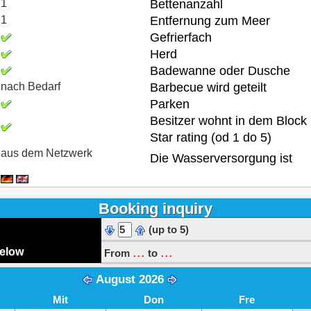
1
Bettenanzahl
1
Entfernung zum Meer
Gefrierfach
Herd
Badewanne oder Dusche
nach Bedarf
Barbecue wird geteilt
Parken
Besitzer wohnt in dem Block
Star rating (od 1 do 5)
aus dem Netzwerk
Die Wasserversorgung ist
Booking inquiry
(up to 5)
...
...
below
From
to
August 2026
Mit
Don
Fre