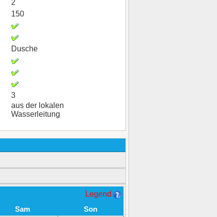
2
150
Dusche
3
aus der lokalen
Wasserleitung
Legend
Sam
Son