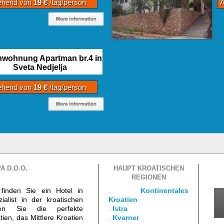
ehend von
19 €
/tag/person
nwohnung Apartman br.4 in
Sveta Nedjelja
ehend von
19 €
/tag/person
A D.O.O.
HAUPT KROATISCHEN
REGIONEN
finden Sie ein Hotel in
.
Kontinentales
ialist in der kroatischen
Kroatien
den Sie die perfekte
.
Istra
ien, das Mittlere Kroatien
.
Kvarner