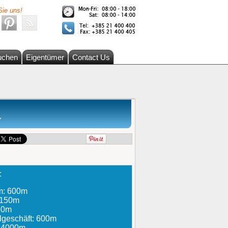
Sie uns!
uchen
Eigentümer
Contact Us
a
:
um: 600m
: 150m
150m
lgeschäft: 600m
 14000m