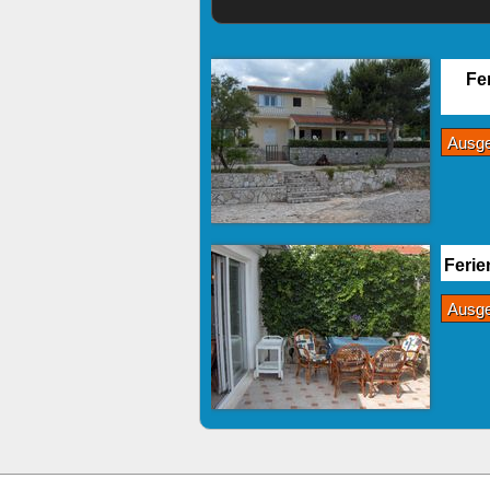
Fe
Ausg
Feri
Ausg