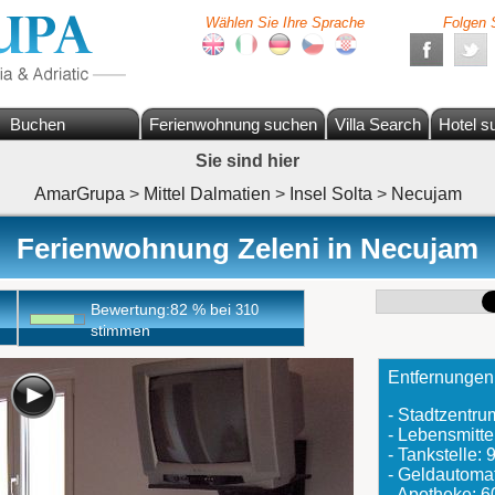
Wählen Sie Ihre Sprache
Folgen 
Buchen
Ferienwohnung suchen
Villa Search
Hotel s
Sie sind hier
AmarGrupa
>
Mittel Dalmatien
>
Insel Solta
>
Necujam
Ferienwohnung Zeleni in Necujam
Bewertung:
82
%
bei
310
stimmen
Entfernungen
- Stadtzentr
- Lebensmitte
- Tankstelle:
- Geldautoma
- Apotheke: 