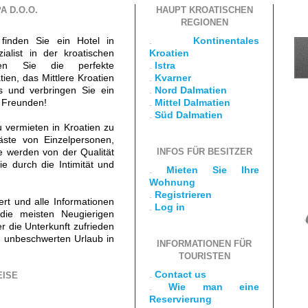
A D.O.O.
HAUPT KROATISCHEN
REGIONEN
finden Sie ein Hotel in
.
Kontinentales
ialist in der kroatischen
Kroatien
den Sie die perfekte
.
Istra
ien, das Mittlere Kroatien
.
Kvarner
s und verbringen Sie ein
.
Nord Dalmatien
d Freunden!
.
Mittel Dalmatien
.
Süd Dalmatien
vermieten in Kroatien zu
äste von Einzelpersonen,
 werden von der Qualität
INFOS FÜR BESITZER
e durch die Intimität und
.
Mieten Sie Ihre
Wohnung
.
Registrieren
iert und alle Informationen
.
Log in
die meisten Neugierigen
er die Unterkunft zufrieden
 unbeschwerten Urlaub in
INFORMATIONEN FÜR
TOURISTEN
.
Contact us
EISE
.
Wie man eine
Reservierung