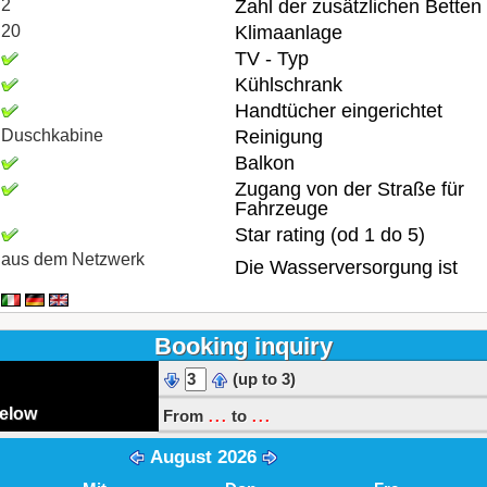
2
Zahl der zusätzlichen Betten
20
Klimaanlage
TV - Typ
Kühlschrank
Handtücher eingerichtet
Duschkabine
Reinigung
Balkon
Zugang von der Straße für
Fahrzeuge
Star rating (od 1 do 5)
aus dem Netzwerk
Die Wasserversorgung ist
Booking inquiry
(up to 3)
...
...
below
From
to
August 2026