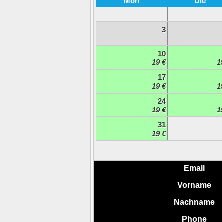
Mon
Die
3
10
19 €
1
17
19 €
1
24
19 €
1
31
19 €
Email
Vorname
Nachname
Phone