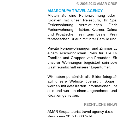
© 2005-2013 AMAR GRUP
AMARGRUPA TRAVEL AGENCY
Mieten Sie eine Ferienwohnung oder 
Kroatien mit unser Reisebüro, ihr Spez
Ferienwohnung Vermietungen. Fin
Ferienwohnung in Istrien, Kvarner, Dalmat
und Kroatische Inseln zum besten Prei
fantastischen Urlaub mit ihrer Familie un
Private Ferienwohnungen und Zimmer zu 
einem erschwinglichen Preis für alle G
Familien und Gruppen von Freunden! Sie
unserer Wohnungen begeistert sein sowi
Gastfreundschaft unserer Eigentümer.
Wir haben persönlich alle Bilder fotograf
auf unsere Website überprüft. Sogar 
werden mit detaillierten Informationen üb
sein und werden einen angenehmen und
Kroatien genießen.
RECHTLICHE HINW
AMAR Grupa tourist travel agency d.o.o
Rendiceva 20, 21 000 Split