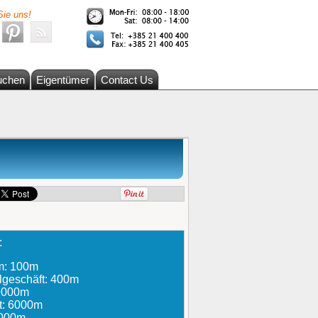
Sie uns!
uchen
Eigentümer
Contact Us
:
um: 100m
lgeschäft: 400m
 9000m
t: 6000m
6000m