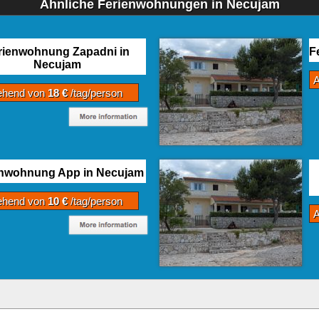
Ähnliche Ferienwohnungen in Necujam
rienwohnung Zapadni in
F
Necujam
ehend von
18 €
/tag/person
enwohnung App in Necujam
ehend von
10 €
/tag/person