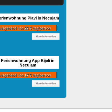
erienwohnung Plavi in Necujam
Ausgehend von
22 €
/tag/person
Ferienwohnung App Bijeli in
Necujam
Ausgehend von
17 €
/tag/person