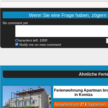
Wenn Sie eine Frage haben, zögern Si
No comment yet
Characters left:
1000
Notify me on new comment
Ähnliche Fer
Ferienwohnung Apartman bro
in Komiza
Ausgehend von
27 €
/tag/person