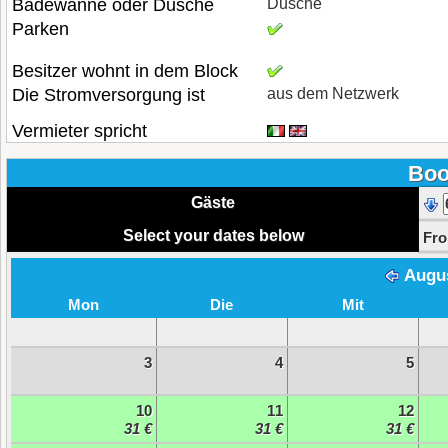
Badewanne oder Dusche
Dusche
Parken
Besitzer wohnt in dem Block
Die Stromversorgung ist
aus dem Netzwerk
Vermieter spricht
Boo
Gäste
Select your dates below
Fr
Augu
Mon
Die
Mit
3
4
5
10
11
12
31 €
31 €
31 €