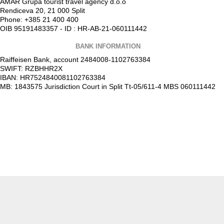
AMAR Grupa tourist travel agency d.o.o
Rendiceva 20, 21 000 Split
Phone: +385 21 400 400
OIB 95191483357 - ID : HR-AB-21-060111442
BANK INFORMATION
Raiffeisen Bank, account 2484008-1102763384
SWIFT: RZBHHR2X
IBAN: HR7524840081102763384
MB: 1843575 Jurisdiction Court in Split Tt-05/611-4 MBS 060111442