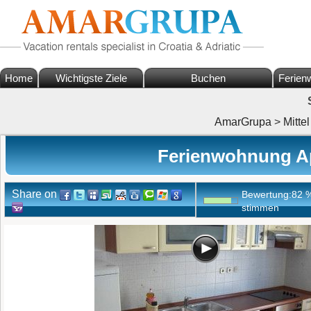
Home
Wichtigste Ziele
Buchen
Ferien
AmarGrupa
>
Mitte
Ferienwohnung Ap
Share on
Bewertung:
82
stimmen