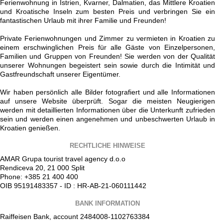
Ferienwohnung in Istrien, Kvarner, Dalmatien, das Mittlere Kroatien
und Kroatische Inseln zum besten Preis und verbringen Sie ein
fantastischen Urlaub mit ihrer Familie und Freunden!
Private Ferienwohnungen und Zimmer zu vermieten in Kroatien zu
einem erschwinglichen Preis für alle Gäste von Einzelpersonen,
Familien und Gruppen von Freunden! Sie werden von der Qualität
unserer Wohnungen begeistert sein sowie durch die Intimität und
Gastfreundschaft unserer Eigentümer.
Wir haben persönlich alle Bilder fotografiert und alle Informationen
auf unsere Website überprüft. Sogar die meisten Neugierigen
werden mit detaillierten Informationen über die Unterkunft zufrieden
sein und werden einen angenehmen und unbeschwerten Urlaub in
Kroatien genießen.
RECHTLICHE HINWEISE
AMAR Grupa tourist travel agency d.o.o
Rendiceva 20, 21 000 Split
Phone: +385 21 400 400
OIB 95191483357 - ID : HR-AB-21-060111442
BANK INFORMATION
Raiffeisen Bank, account 2484008-1102763384