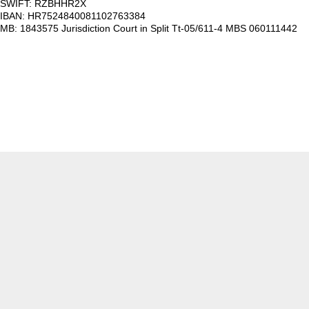
SWIFT: RZBHHR2X
IBAN: HR7524840081102763384
MB: 1843575 Jurisdiction Court in Split Tt-05/611-4 MBS 060111442