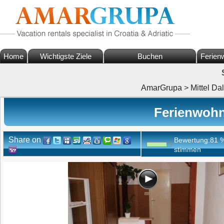
Home
Wichtigste Ziele
Buchen
Ferien
AmarGrupa
>
Mittel Da
Ferienwohn
Share on
Bewertung:
81
stimmen