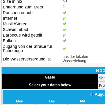
Size in m2
50
Entfernung zum Meer
2
Rauchen erlaubt
Internet
Musik/Stereo
Schwimmbad
Barbecue wird geteilt
Balkon
Zugang von der Straße für
Fahrzeuge
aus der lokalen
Die Wasserversorgung ist
Wasserleitung
Boo
Gäste
Select your dates below
Fr
Augu
Mon
Die
Mit