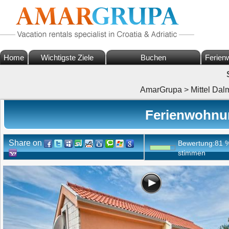
Home
Wichtigste Ziele
Buchen
Ferien
AmarGrupa
>
Mittel Dal
Ferienwohnu
Share on
Bewertung:
81
stimmen