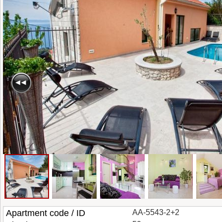
Apartment code / ID
AA-5543-2+2