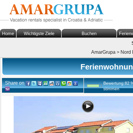
Home
Wichtigste Ziele
Buchen
Ferien
AmarGrupa
>
Nord 
Ferienwohnung
Share on
Bewertung:
82
stimmen