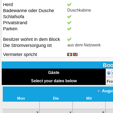
Herd
Badewanne oder Dusche
Duschkabine
Schlafsofa
Privatstrand
Parken
Besitzer wohnt in dem Block
Die Stromversorgung ist
aus dem Netzwerk
Vermieter spricht
Boo
Gäste
Select your dates below
Fr
Augu
Mon
Die
Mit
3
4
5