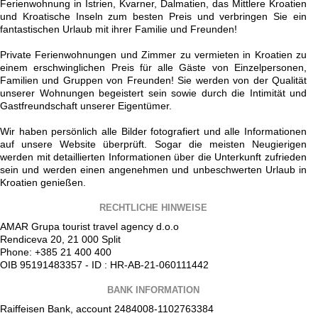
Ferienwohnung in Istrien, Kvarner, Dalmatien, das Mittlere Kroatien
und Kroatische Inseln zum besten Preis und verbringen Sie ein
fantastischen Urlaub mit ihrer Familie und Freunden!
Private Ferienwohnungen und Zimmer zu vermieten in Kroatien zu
einem erschwinglichen Preis für alle Gäste von Einzelpersonen,
Familien und Gruppen von Freunden! Sie werden von der Qualität
unserer Wohnungen begeistert sein sowie durch die Intimität und
Gastfreundschaft unserer Eigentümer.
Wir haben persönlich alle Bilder fotografiert und alle Informationen
auf unsere Website überprüft. Sogar die meisten Neugierigen
werden mit detaillierten Informationen über die Unterkunft zufrieden
sein und werden einen angenehmen und unbeschwerten Urlaub in
Kroatien genießen.
RECHTLICHE HINWEISE
AMAR Grupa tourist travel agency d.o.o
Rendiceva 20, 21 000 Split
Phone: +385 21 400 400
OIB 95191483357 - ID : HR-AB-21-060111442
BANK INFORMATION
Raiffeisen Bank, account 2484008-1102763384