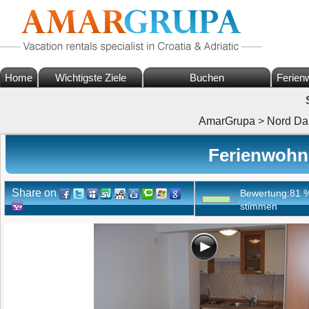
Home
Wichtigste Ziele
Buchen
Ferien
AmarGrupa
>
Nord Da
Ferienwohn
Share on
Bewertung:
81
stimmen