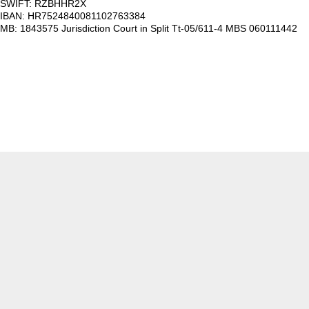
SWIFT: RZBHHR2X
IBAN: HR7524840081102763384
MB: 1843575 Jurisdiction Court in Split Tt-05/611-4 MBS 060111442