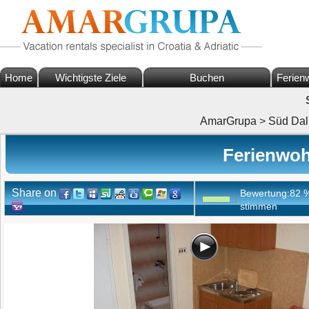
Home
Wichtigste Ziele
Buchen
Ferien
AmarGrupa
>
Süd Dal
Ferienwoh
Share on
Bewertung:
82
stimmen