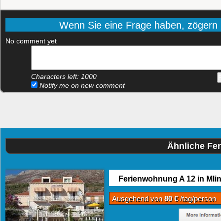
Wenn Sie eine Frage haben, zögern Si
No comment yet
Characters left:
1000
Notify me on new comment
Ähnliche Fe
Ferienwohnung A 12 in Mlin
Ausgehend von
80 €
/tag/person