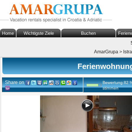
Home
Wichtigste Ziele
Buchen
Ferien
AmarGrupa
>
Istra
Ferienwohnung
Share on
Bewertung:
82
stimmen