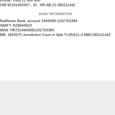
Phone: +385 21 400 400
OIB 95191483357 - ID : HR-AB-21-060111442
BANK INFORMATION
Raiffeisen Bank, account 2484008-1102763384
SWIFT: RZBHHR2X
IBAN: HR7524840081102763384
MB: 1843575 Jurisdiction Court in Split Tt-05/611-4 MBS 060111442