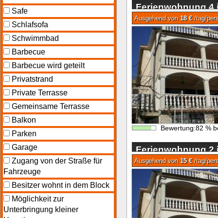
Ferienwohnung 4 
Safe
Ausgehend von
18 €
/tag/per
Schlafsofa
Schwimmbad
Barbecue
Barbecue wird geteilt
Privatstrand
Private Terrasse
Gemeinsame Terrasse
Balkon
Bewertung:
82
%
b
Parken
Garage
Ferienwohnung 2 
Zugang von der Straße für
Ausgehend von
15 €
/tag/per
Fahrzeuge
Besitzer wohnt in dem Block
Möglichkeit zur
Unterbringung kleiner