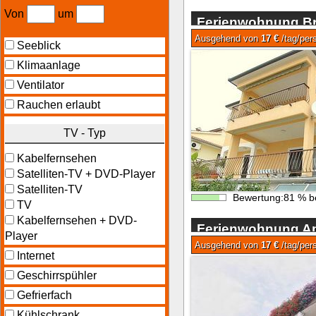
Von
um
Ferienwohnung Br
Ausgehend von
17 €
/tag/per
Seeblick
Klimaanlage
Ventilator
Rauchen erlaubt
TV - Typ
Kabelfernsehen
Satelliten-TV + DVD-Player
Satelliten-TV
Bewertung:
81
%
b
TV
Kabelfernsehen + DVD-
Ferienwohnung App
Player
Rabac
Ausgehend von
17 €
/tag/per
Internet
Geschirrspühler
Gefrierfach
Kühlschrank