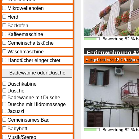
Mikrowellenofen
Herd
Backofen
Kaffeemaschine
Bewertung:
82
%
b
Gemeinschaftsküche
Waschmaschine
Ferienwohnung A2 
Nedescina
Ausgehend von
12 €
/tag/per
Handtücher eingerichtet
Badewanne oder Dusche
Duschkabine
Dusche
Badewanne mit Dusche
Dusche mit Hidromassage
Jacuzzi
Gemeinsames Bad
Babybett
Bewertung:
82
%
b
Musik/Stereo