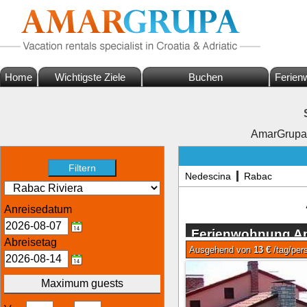
Home
Wichtigste Ziele
Buchen
Ferien
AmarGrupa
Nedescina
Rabac
Anreisedatum
Ferienwohnung App
Abreisetag
Rabac
Ausgehend von
13 €
/tag/per
Maximum guests