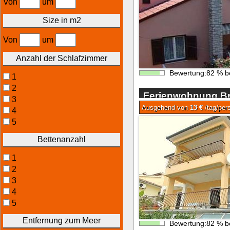
Von
um
Size in m2
Von
um
Anzahl der Schlafzimmer
Bewertung:
82
%
b
1
2
Ferienwohnung Br
3
Ausgehend von
13 €
/tag/per
4
5
Bettenanzahl
1
2
3
4
5
Entfernung zum Meer
Bewertung:
82
%
b