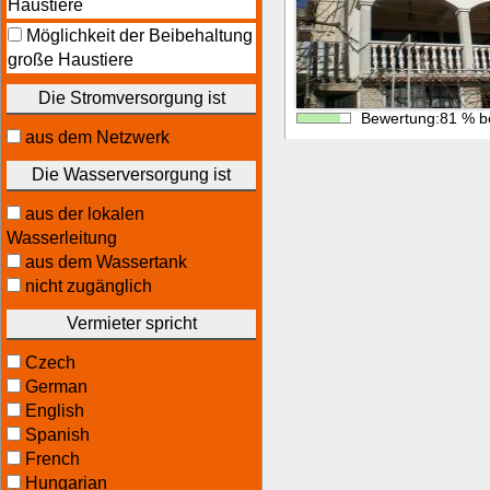
Haustiere
Möglichkeit der Beibehaltung
große Haustiere
Die Stromversorgung ist
Bewertung:
81
%
b
aus dem Netzwerk
Die Wasserversorgung ist
aus der lokalen
Wasserleitung
aus dem Wassertank
nicht zugänglich
Vermieter spricht
Czech
German
English
Spanish
French
Hungarian