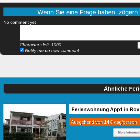
Wenn Sie eine Frage haben, zögern Si
No comment yet
Characters left:
1000
Notify me on new comment
Ähnliche Fer
Ferienwohnung App1 in Rovi
Ausgehend von
14 €
/tag/person