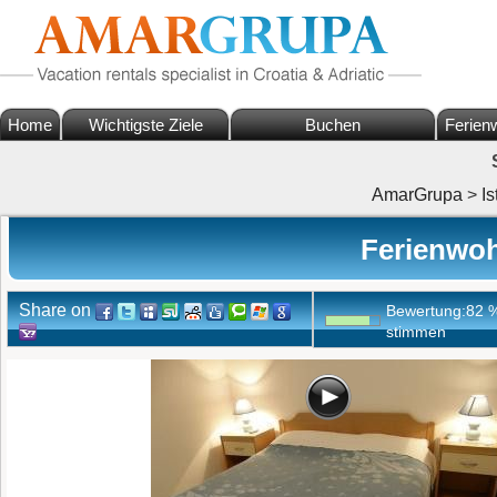
Home
Wichtigste Ziele
Buchen
Ferien
AmarGrupa
>
Is
Ferienwoh
Share on
Bewertung:
82
stimmen