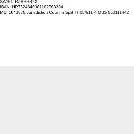
SWIFT: RZBHHR2X
IBAN: HR7524840081102763384
MB: 1843575 Jurisdiction Court in Split Tt-05/611-4 MBS 060111442