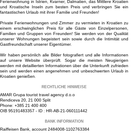
Ferienwohnung in Istrien, Kvarner, Dalmatien, das Mittlere Kroatien
und Kroatische Inseln zum besten Preis und verbringen Sie ein
fantastischen Urlaub mit ihrer Familie und Freunden!
Private Ferienwohnungen und Zimmer zu vermieten in Kroatien zu
einem erschwinglichen Preis für alle Gäste von Einzelpersonen,
Familien und Gruppen von Freunden! Sie werden von der Qualität
unserer Wohnungen begeistert sein sowie durch die Intimität und
Gastfreundschaft unserer Eigentümer.
Wir haben persönlich alle Bilder fotografiert und alle Informationen
auf unsere Website überprüft. Sogar die meisten Neugierigen
werden mit detaillierten Informationen über die Unterkunft zufrieden
sein und werden einen angenehmen und unbeschwerten Urlaub in
Kroatien genießen.
RECHTLICHE HINWEISE
AMAR Grupa tourist travel agency d.o.o
Rendiceva 20, 21 000 Split
Phone: +385 21 400 400
OIB 95191483357 - ID : HR-AB-21-060111442
BANK INFORMATION
Raiffeisen Bank, account 2484008-1102763384