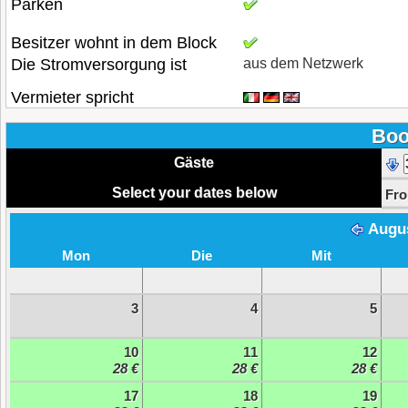
Parken
Besitzer wohnt in dem Block
Die Stromversorgung ist
aus dem Netzwerk
Vermieter spricht
Boo
Gäste
Select your dates below
Fr
Augu
Mon
Die
Mit
3
4
5
10
11
12
28 €
28 €
28 €
17
18
19