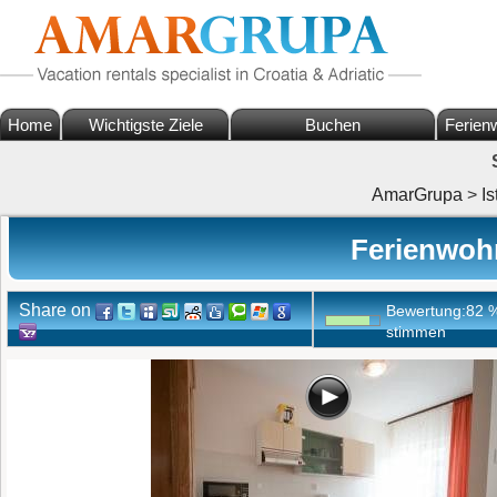
Home
Wichtigste Ziele
Buchen
Ferien
AmarGrupa
>
Is
Ferienwoh
Share on
Bewertung:
82
stimmen