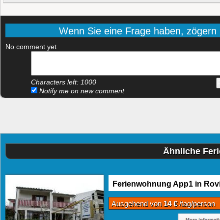
Wenn Sie eine Frage haben, zögern Si
No comment yet
Characters left:
1000
Notify me on new comment
Ähnliche Fer
Ferienwohnung App1 in Rovi
Ausgehend von
14 €
/tag/person