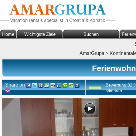
Home
Wichtigste Ziele
Buchen
Ferien
AmarGrupa
>
Kontinental
Ferienwohn
Share on
Bewertung:
82
stimmen