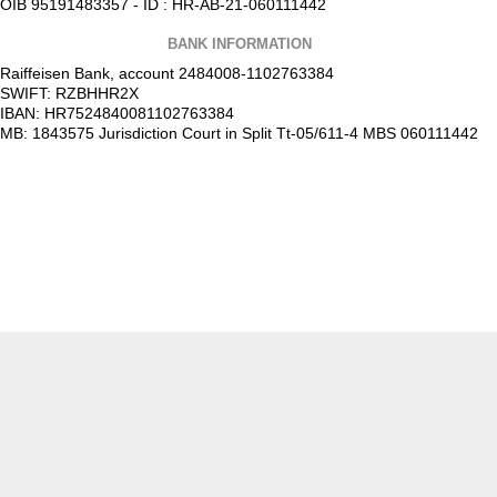
OIB 95191483357 - ID : HR-AB-21-060111442
BANK INFORMATION
Raiffeisen Bank, account 2484008-1102763384
SWIFT: RZBHHR2X
IBAN: HR7524840081102763384
MB: 1843575 Jurisdiction Court in Split Tt-05/611-4 MBS 060111442