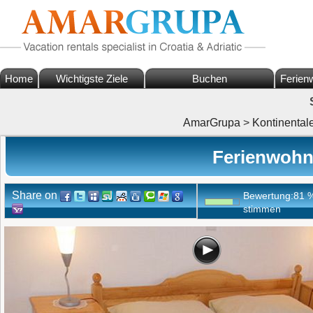
Home
Wichtigste Ziele
Buchen
Ferien
AmarGrupa
>
Kontinental
Ferienwohn
Share on
Bewertung:
81
stimmen