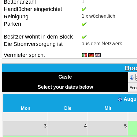
Bettenanzahl
1
Handtücher eingerichtet
Reinigung
1 x wöchentlich
Parken
Besitzer wohnt in dem Block
Die Stromversorgung ist
aus dem Netzwerk
Vermieter spricht
Boo
Gäste
Select your dates below
Fr
Augu
Mon
Die
Mit
3
4
5