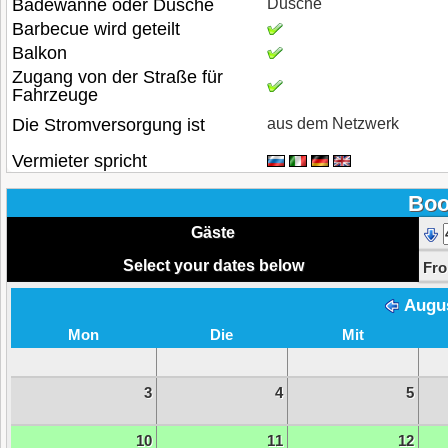
Badewanne oder Dusche
Dusche
Barbecue wird geteilt
Balkon
Zugang von der Straße für
Fahrzeuge
Die Stromversorgung ist
aus dem Netzwerk
Vermieter spricht
Boo
Gäste
Select your dates below
Fr
Augu
Mon
Die
Mit
3
4
5
10
11
12