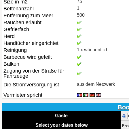
Size in m2
75
Bettenanzahl
1
Entfernung zum Meer
500
Rauchen erlaubt
Gefrierfach
Herd
Handtücher eingerichtet
Reinigung
1 x wöchentlich
Barbecue wird geteilt
Balkon
Zugang von der Straße für
Fahrzeuge
Die Stromversorgung ist
aus dem Netzwerk
Vermieter spricht
Boo
Gäste
Select your dates below
Fr