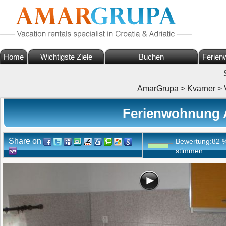
Home
Wichtigste Ziele
Buchen
Ferien
AmarGrupa
>
Kvarner
>
Ferienwohnung A
Share on
Bewertung:
82
stimmen