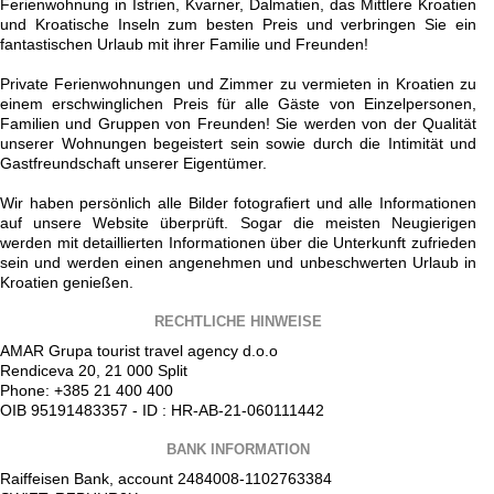
Ferienwohnung in Istrien, Kvarner, Dalmatien, das Mittlere Kroatien
und Kroatische Inseln zum besten Preis und verbringen Sie ein
fantastischen Urlaub mit ihrer Familie und Freunden!
Private Ferienwohnungen und Zimmer zu vermieten in Kroatien zu
einem erschwinglichen Preis für alle Gäste von Einzelpersonen,
Familien und Gruppen von Freunden! Sie werden von der Qualität
unserer Wohnungen begeistert sein sowie durch die Intimität und
Gastfreundschaft unserer Eigentümer.
Wir haben persönlich alle Bilder fotografiert und alle Informationen
auf unsere Website überprüft. Sogar die meisten Neugierigen
werden mit detaillierten Informationen über die Unterkunft zufrieden
sein und werden einen angenehmen und unbeschwerten Urlaub in
Kroatien genießen.
RECHTLICHE HINWEISE
AMAR Grupa tourist travel agency d.o.o
Rendiceva 20, 21 000 Split
Phone: +385 21 400 400
OIB 95191483357 - ID : HR-AB-21-060111442
BANK INFORMATION
Raiffeisen Bank, account 2484008-1102763384