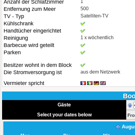
Anzahl der Schlafzimmer
1
Entfernung zum Meer
500
TV - Typ
Satelliten-TV
Kühlschrank
Handtücher eingerichtet
Reinigung
1 x wöchentlich
Barbecue wird geteilt
Parken
Besitzer wohnt in dem Block
Die Stromversorgung ist
aus dem Netzwerk
Vermieter spricht
Boo
Gäste
Select your dates below
Fr
Augu