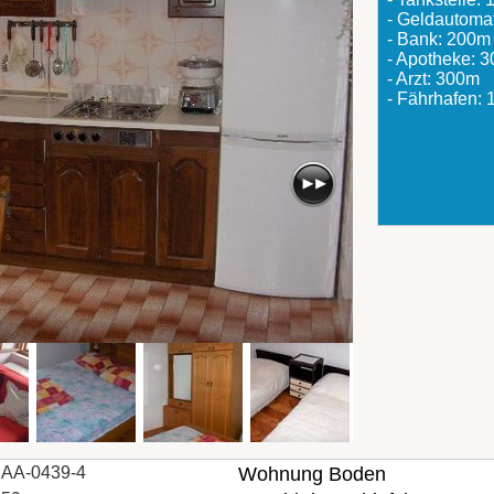
- Geldautoma
- Bank: 200m
- Apotheke: 
- Arzt: 300m
- Fährhafen:
AA-0439-4
Wohnung Boden