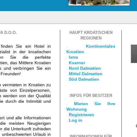
A D.O.O.
HAUPT KROATISCHEN
REGIONEN
finden Sie ein Hotel in
.
Kontinentales
ialist in der kroatischen
Kroatien
den Sie die perfekte
.
Istra
ien, das Mittlere Kroatien
.
Kvarner
s und verbringen Sie ein
.
Nord Dalmatien
d Freunden!
.
Mittel Dalmatien
.
Süd Dalmatien
vermieten in Kroatien zu
äste von Einzelpersonen,
 werden von der Qualität
INFOS FÜR BESITZER
e durch die Intimität und
.
Mieten Sie Ihre
Wohnung
.
Registrieren
iert und alle Informationen
.
Log in
die meisten Neugierigen
er die Unterkunft zufrieden
 unbeschwerten Urlaub in
INFORMATIONEN FÜR