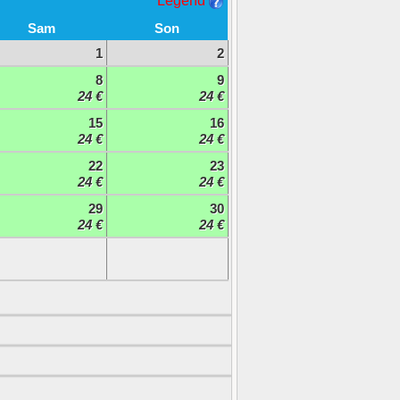
Legend
Sam
Son
1
2
8
9
24 €
24 €
15
16
24 €
24 €
22
23
24 €
24 €
29
30
24 €
24 €