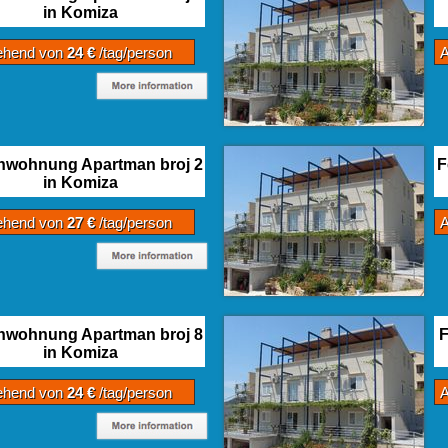
in Komiza
ehend von
24 €
/tag/person
nwohnung Apartman broj 2
F
in Komiza
ehend von
27 €
/tag/person
nwohnung Apartman broj 8
F
in Komiza
ehend von
24 €
/tag/person