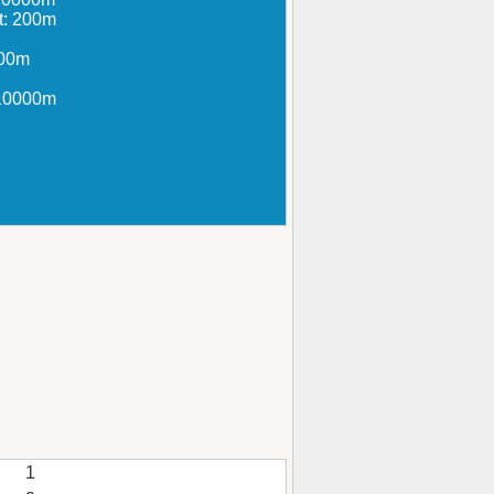
t: 200m
300m
 10000m
1