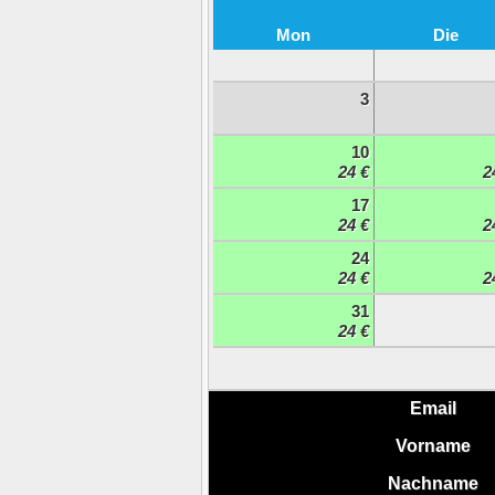
Mon
Die
3
10
24 €
2
17
24 €
2
24
24 €
2
31
24 €
Email
Vorname
Nachname