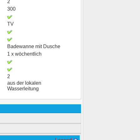
2
300
TV
Badewanne mit Dusche
1 x wöchentlich
2
aus der lokalen
Wasserleitung