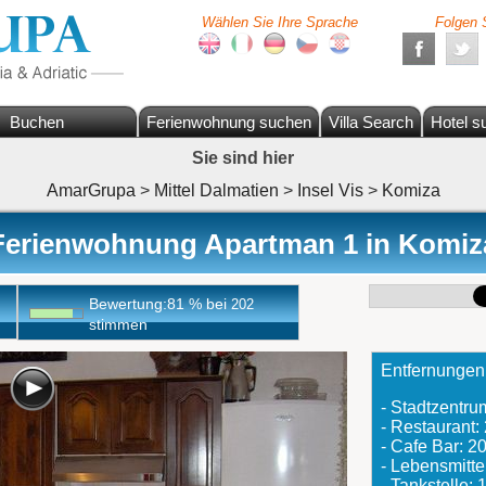
Wählen Sie Ihre Sprache
Folgen 
Buchen
Ferienwohnung suchen
Villa Search
Hotel s
Sie sind hier
AmarGrupa
>
Mittel Dalmatien
>
Insel Vis
>
Komiza
Ferienwohnung Apartman 1 in Komiz
Bewertung:
81
%
bei
202
stimmen
Entfernungen
- Stadtzentr
- Restaurant
- Cafe Bar: 
- Lebensmitte
- Tankstelle: