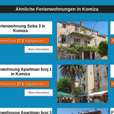
Ähnliche Ferienwohnungen in Komiza
rienwohnung Soba 3 in
Komiza
ehend von
17 €
/tag/person
nwohnung Apartman broj 1
in Komiza
ehend von
27 €
/tag/person
nwohnung Apartman broj 3
F