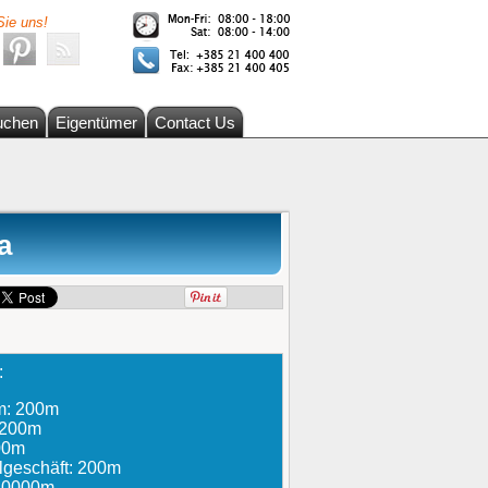
Sie uns!
uchen
Eigentümer
Contact Us
a
:
um: 200m
: 200m
200m
lgeschäft: 200m
 10000m