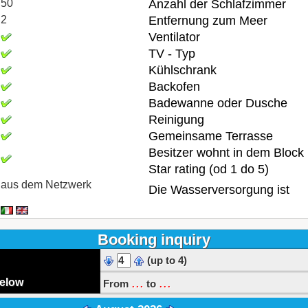
50
Anzahl der Schlafzimmer
2
Entfernung zum Meer
Ventilator
TV - Typ
Kühlschrank
Backofen
Badewanne oder Dusche
Reinigung
Gemeinsame Terrasse
Besitzer wohnt in dem Block
Star rating (od 1 do 5)
aus dem Netzwerk
Die Wasserversorgung ist
Booking inquiry
(up to 4)
...
...
below
From
to