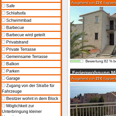
Ausgehend von
23 €
/tag/per
Safe
Schlafsofa
Schwimmbad
Barbecue
Barbecue wird geteilt
Privatstrand
Private Terrasse
Gemeinsame Terrasse
Bewertung:
82
%
b
Balkon
Parken
Ferienwohnung Mil
Garage
Makarska
Ausgehend von
23 €
/tag/per
Zugang von der Straße für
Fahrzeuge
Besitzer wohnt in dem Block
Möglichkeit zur
Unterbringung kleiner