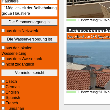
Haustiere
Möglichkeit der Beibehaltung
große Haustiere
Bewertung:
82
%
b
Die Stromversorgung ist
Ferienwohnung Ap
aus dem Netzwerk
Makarska
Ausgehend von
17 €
/tag/per
Die Wasserversorgung ist
aus der lokalen
Wasserleitung
aus dem Wassertank
nicht zugänglich
Vermieter spricht
Czech
German
Bewertung:
81
%
b
English
Spanish
French
Hungarian