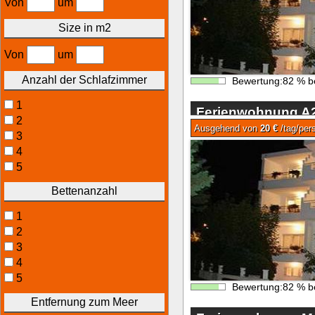
Von
um
Size in m2
Von
um
Anzahl der Schlafzimmer
Bewertung:
82
%
b
1
Ferienwohnung A2
2
Ausgehend von
20 €
/tag/per
3
4
5
Bettenanzahl
1
2
3
4
5
Bewertung:
82
%
b
Entfernung zum Meer