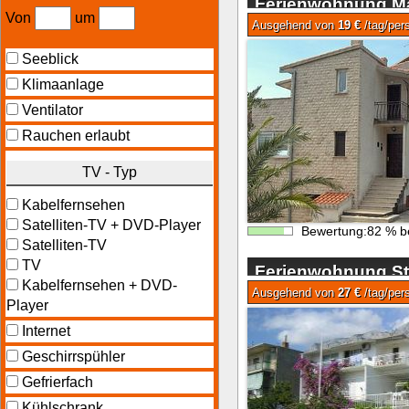
Ferienwohnung Mal
Von
um
Makarska
Ausgehend von
19 €
/tag/per
Seeblick
Klimaanlage
Ventilator
Rauchen erlaubt
TV - Typ
Kabelfernsehen
Satelliten-TV + DVD-Player
Bewertung:
82
%
b
Satelliten-TV
TV
Ferienwohnung Stu
Kabelfernsehen + DVD-
Makarska
Ausgehend von
27 €
/tag/per
Player
Internet
Geschirrspühler
Gefrierfach
Kühlschrank