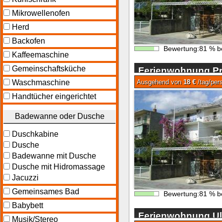
Mikrowellenofen
Herd
Backofen
Bewertung:
81
%
b
Kaffeemaschine
Gemeinschaftsküche
Ferienwohnung Pri
Makarska
Waschmaschine
Ausgehend von
18 €
/tag/per
Handtücher eingerichtet
Badewanne oder Dusche
Duschkabine
Dusche
Badewanne mit Dusche
Dusche mit Hidromassage
Jacuzzi
Gemeinsames Bad
Bewertung:
81
%
b
Babybett
Ferienwohnung Ul
Musik/Stereo