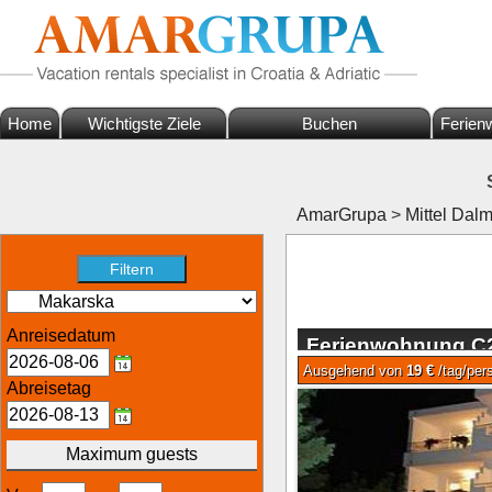
Home
Wichtigste Ziele
Buchen
Ferien
AmarGrupa
>
Mittel Dalm
Anreisedatum
Ferienwohnung C2
Ausgehend von
19 €
/tag/per
Abreisetag
Maximum guests