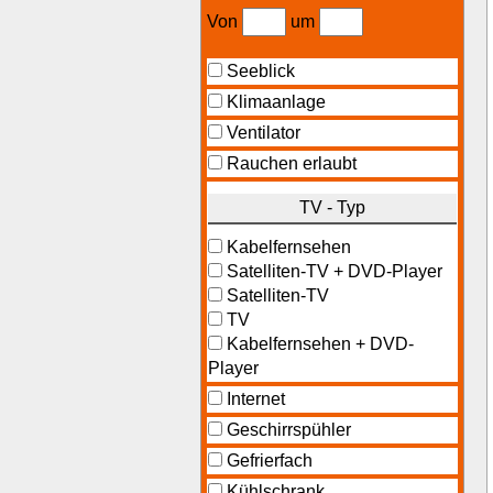
Von
um
Seeblick
Klimaanlage
Ventilator
Rauchen erlaubt
TV - Typ
Kabelfernsehen
Satelliten-TV + DVD-Player
Satelliten-TV
TV
Kabelfernsehen + DVD-
Player
Internet
Geschirrspühler
Gefrierfach
Kühlschrank