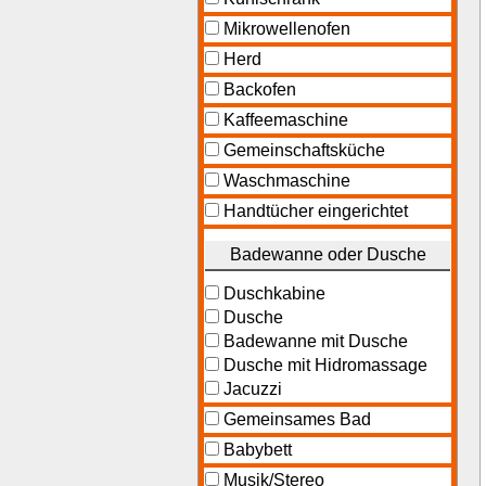
Mikrowellenofen
Herd
Backofen
Kaffeemaschine
Gemeinschaftsküche
Waschmaschine
Handtücher eingerichtet
Badewanne oder Dusche
Duschkabine
Dusche
Badewanne mit Dusche
Dusche mit Hidromassage
Jacuzzi
Gemeinsames Bad
Babybett
Musik/Stereo