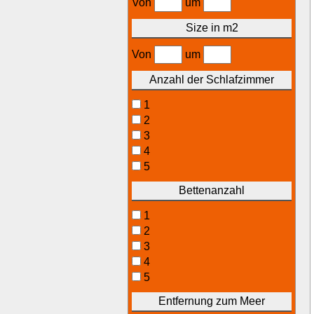
Von
um
Size in m2
Von
um
Anzahl der Schlafzimmer
1
2
3
4
5
Bettenanzahl
1
2
3
4
5
Entfernung zum Meer