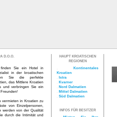
A D.O.O.
HAUPT KROATISCHEN
REGIONEN
finden Sie ein Hotel in
.
Kontinentales
ialist in der kroatischen
Kroatien
den Sie die perfekte
.
Istra
ien, das Mittlere Kroatien
.
Kvarner
s und verbringen Sie ein
.
Nord Dalmatien
d Freunden!
.
Mittel Dalmatien
.
Süd Dalmatien
vermieten in Kroatien zu
äste von Einzelpersonen,
 werden von der Qualität
INFOS FÜR BESITZER
e durch die Intimität und