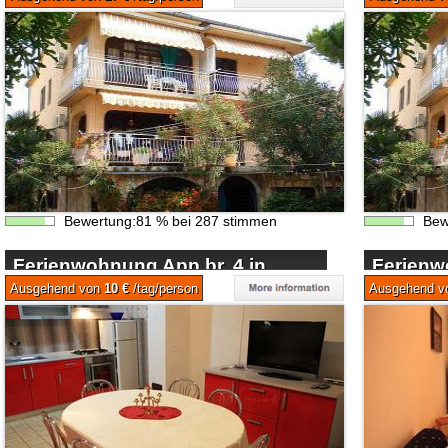
Bewertung:
81
%
bei
287
stimmen
Bew
Ferienwohnung App br. 4 in
Ferienw
Biograd na Moru
Biograd
Ausgehend von
10 €
/tag/person
Ausgehend 