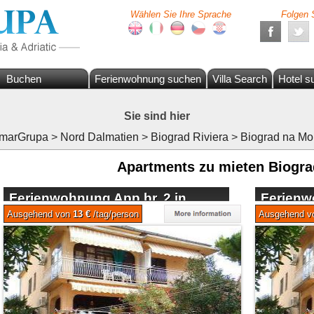
Wählen Sie Ihre Sprache
Folgen 
Buchen
Ferienwohnung suchen
Villa Search
Hotel s
Sie sind hier
marGrupa
>
Nord Dalmatien
>
Biograd Riviera
>
Biograd na Mo
Apartments zu mieten Biogra
Ferienwohnung App br. 2 in
Ferienw
Biograd na Moru
Biograd
Ausgehend von
13 €
/tag/person
Ausgehend 