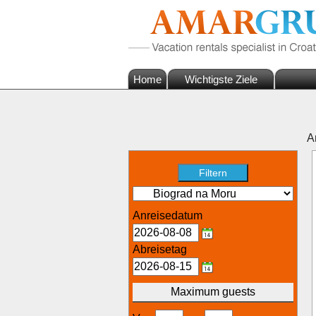
Home
Wichtigste Ziele
A
Anreisedatum
Abreisetag
Maximum guests