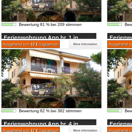
Bewertung:
81
%
bei
209
stimmen
Bew
Ferienwohnung App br. 1 in
Ferienw
Biograd na Moru
Biograd
Ausgehend von
12 €
/tag/person
Ausgehend 
Bewertung:
82
%
bei
382
stimmen
Bew
Ferienwohnung App br. 4 in
Ferienw
Biograd na Moru
Biograd
Ausgehend von
17 €
/tag/person
Ausgehend 