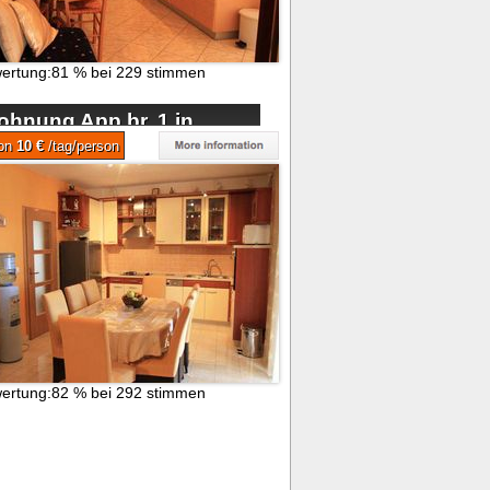
ertung:
81
%
bei
229
stimmen
ohnung App br. 1 in
 na Moru
von
10 €
/tag/person
ertung:
82
%
bei
292
stimmen