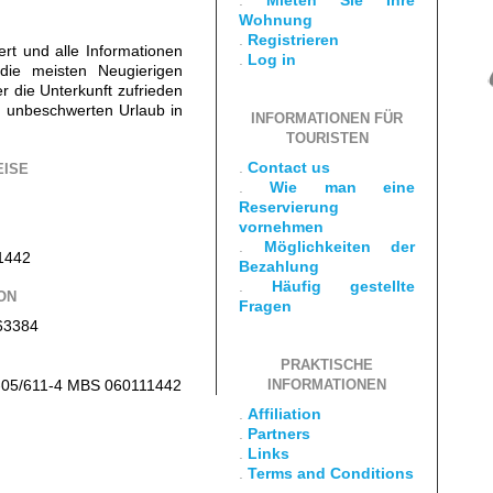
.
Mieten Sie Ihre
Wohnung
.
Registrieren
iert und alle Informationen
.
Log in
die meisten Neugierigen
er die Unterkunft zufrieden
 unbeschwerten Urlaub in
INFORMATIONEN FÜR
TOURISTEN
.
Contact us
EISE
.
Wie man eine
Reservierung
vornehmen
.
Möglichkeiten der
1442
Bezahlung
.
Häufig gestellte
ON
Fragen
63384
PRAKTISCHE
Tt-05/611-4 MBS 060111442
INFORMATIONEN
.
Affiliation
.
Partners
.
Links
.
Terms and Conditions