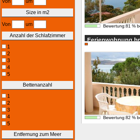
Von
um
Size in m2
Von
um
Bewertung:
81
%
b
Anzahl der Schlafzimmer
Ferienwohnung br.2
1
Rtina
2
3
4
5
Bettenanzahl
1
2
3
4
Bewertung:
82
%
b
5
Entfernung zum Meer