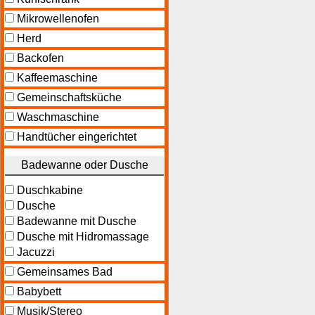
Mikrowellenofen
Herd
Backofen
Kaffeemaschine
Gemeinschaftsküche
Waschmaschine
Handtücher eingerichtet
Badewanne oder Dusche
Duschkabine
Dusche
Badewanne mit Dusche
Dusche mit Hidromassage
Jacuzzi
Gemeinsames Bad
Babybett
Musik/Stereo