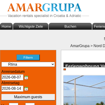
Home
Wichtigste Ziele
Buchen
Ferien
AmarGrupa
>
Nord D
Ferienwohnung Ve
in Rtina
Anreisedatum
Abreisetag
Maximum guests