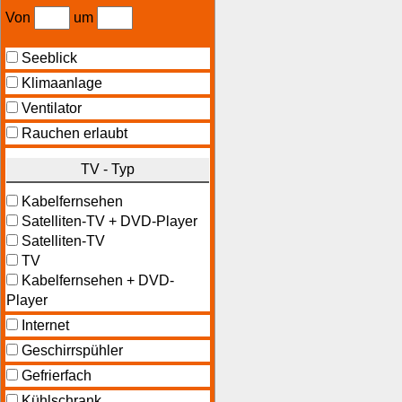
Von
um
Seeblick
Klimaanlage
Ventilator
Rauchen erlaubt
TV - Typ
Kabelfernsehen
Satelliten-TV + DVD-Player
Satelliten-TV
TV
Kabelfernsehen + DVD-
Player
Internet
Geschirrspühler
Gefrierfach
Kühlschrank